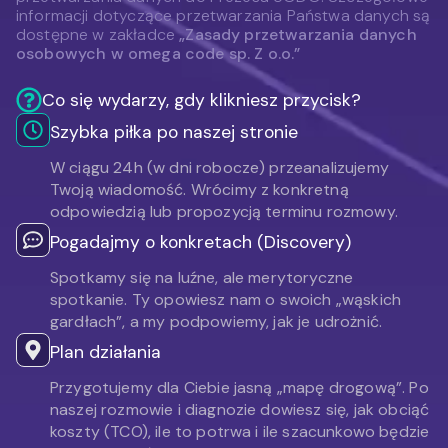
informacji dotyczące przetwarzania Państwa danych są
dostępne w zakładce
„Zasady przetwarzania danych
osobowych w omega code sp. Z o.o.”
Co się wydarzy, gdy klikniesz przycisk?
Szybka piłka po naszej stronie
W ciągu 24h (w dni robocze) przeanalizujemy
Twoją wiadomość. Wrócimy z konkretną
odpowiedzią lub propozycją terminu rozmowy.
Pogadajmy o konkretach (Discovery)
Spotkamy się na luźne, ale merytoryczne
spotkanie. Ty opowiesz nam o swoich „wąskich
gardłach”, a my podpowiemy, jak je udrożnić.
Plan działania
Przygotujemy dla Ciebie jasną „mapę drogową”. Po
naszej rozmowie i diagnozie dowiesz się, jak obciąć
koszty (TCO), ile to potrwa i ile szacunkowo będzie