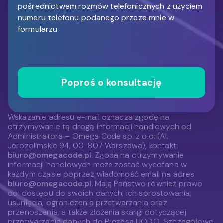
pośrednictwem rozmów telefonicznych z użyciem
numeru telefonu podanego przeze mnie w
formularzu
Poproś o konsultację
Wskazanie adresu e-mail oznacza zgodę na
otrzymywanie tą drogą informacji handlowych od
Administratora – Omega Code sp. z o.o. (Al.
Jerozolimskie 94, 00-807 Warszawa), kontakt:
biuro@omegacode.pl.
Zgoda na otrzymywanie
informacji handlowych może zostać wycofana w
każdym czasie poprzez wiadomość email na adres
biuro@omegacode.pl.
Mają Państwo również prawo
do: dostępu do swoich danych, ich sprostowania,
usunięcia, ograniczenia przetwarzania oraz
przenoszenia, a także złożenia skargi dotyczącej
przetwarzania danych do Prezesa UODO. Szczegółowe