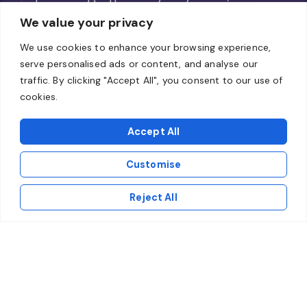
od kraju siedziby.
We value your privacy
We use cookies to enhance your browsing experience,
serve personalised ads or content, and analyse our
traffic. By clicking "Accept All", you consent to our use of
cookies.
Accept All
Customise
Reject All
ARTYKUŁ EKSPERCKI
Cyfrowy Paszport Produktu (DPP):
Przewodnik po rewolucji w danych
produktowych
Wprowadzenie paszportów to całkowita
zmiana paradygmatu w zarządzaniu firmą.
Zobacz, dlaczego system PIM (Product