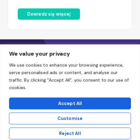
Dowiedz się więcej
We value your privacy
We use cookies to enhance your browsing experience,
serve personalised ads or content, and analyse our
traffic. By clicking "Accept All", you consent to our use of
Biuro
cookies.
Al. Jerozolimskie 94, Warszawa, 00-807
E-mail
Accept All
biuro@omegacode.pl
Customise
©
2026
Omega Code Sp. z o.o.
Reject All