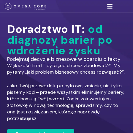
Umów się na spotkan
Rozwiązania IT
Doradztwo IT:
od
diagnozy barier po
wdrożenie zysku
Podejmuj decyzje biznesowe w oparciu o fakty
Większość firm IT pyta „co chcesz zbudować?”. My
pytamy „jaki problem biznesowy chcesz rozwiązać?”.
Jako Twój przewodnik po cyfrowej zmianie, nie tylko
piszemy kod – przede wszystkim eliminujemy bariery,
które hamują Twój wzrost. Zanim zainwestujesz
złotówkę w nową technologię, sprawdzimy, czy to
ona jest rozwiązaniem, którego naprawdę
potrzebujesz.