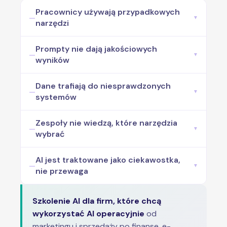
Pracownicy używają przypadkowych
—
▼
narzędzi
Prompty nie dają jakościowych
—
▼
wyników
Dane trafiają do niesprawdzonych
—
▼
systemów
Zespoły nie wiedzą, które narzędzia
—
▼
wybrać
AI jest traktowane jako ciekawostka,
—
▼
nie przewaga
Szkolenie AI dla firm, które chcą
wykorzystać AI operacyjnie
od
marketingu i sprzedaży po finanse, e-