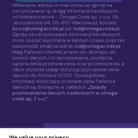
Wskazanie adresu e-mail oznacza zgodę na
otrzymywanie tą drogą informacji handlowych
od Administratora – Omega Code sp. z o.o. (Al.
Jerozolimskie 94, 00-807 Warszawa), kontakt:
biuro@omegacode.pl
lub
iod@omegacode.pl
.
Zgoda na otrzymywanie informacji handlowych
może zostać wycofana w każdym czasie poprzez
wiadomość email na adres
iod@omegacode.pl
Mają Państwo również prawo do: dostępu do
swoich danych, ich sprostowania, usunięcia,
ograniczenia przetwarzania oraz przenoszenia, a
także złożenia skargi dotyczącej przetwarzania
danych do Prezesa UODO. Szczegółowe
informacji dotyczące przetwarzania Państwa
danych są dostępne w zakładce
„Zasady
przetwarzania danych osobowych w omega
code sp. Z o.o.”
We value your privacy