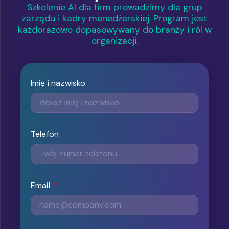
Szkolenie AI dla firm prowadzimy dla grup
zarządu i kadry menedżerskiej. Program jest
każdorazowo dopasowywany do branży i ról w
organizacji.
Imię i nazwisko
Telefon
Email