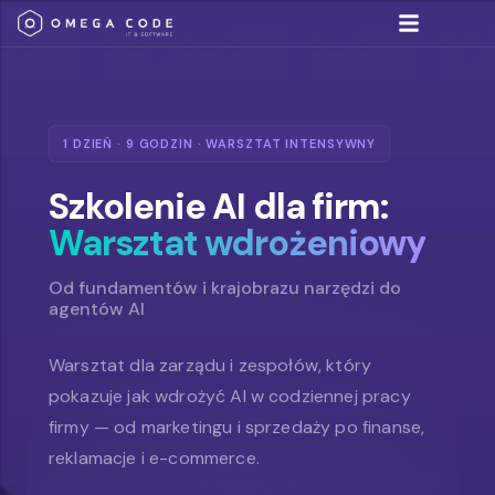
Umów się na spotkan
Rozwiązania IT
1 DZIEŃ · 9 GODZIN · WARSZTAT INTENSYWNY
Szkolenie AI dla firm:
Warsztat wdrożeniowy
Od fundamentów i krajobrazu narzędzi do
agentów AI
Warsztat dla zarządu i zespołów, który
pokazuje jak wdrożyć AI w codziennej pracy
firmy — od marketingu i sprzedaży po finanse,
reklamacje i e-commerce.