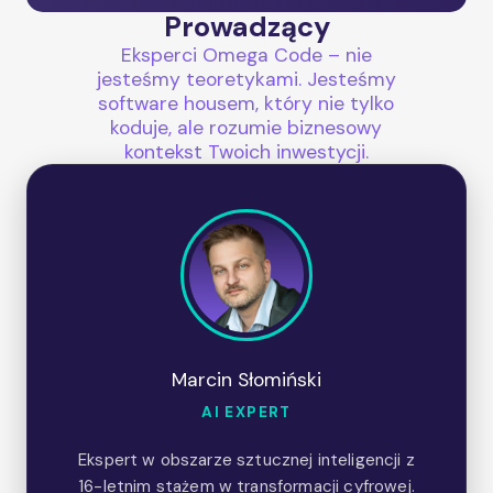
Prowadzący
Eksperci Omega Code – nie
jesteśmy teoretykami. Jesteśmy
software housem, który nie tylko
koduje, ale rozumie biznesowy
kontekst Twoich inwestycji.
Marcin Słomiński
AI EXPERT
Ekspert w obszarze sztucznej inteligencji z
16-letnim stażem w transformacji cyfrowej.