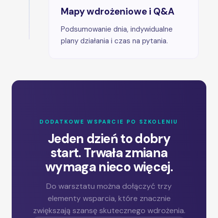
Mapy wdrożeniowe i Q&A
Podsumowanie dnia, indywidualne
plany działania i czas na pytania.
DODATKOWE WSPARCIE PO SZKOLENIU
Jeden dzień to dobry
start. Trwała zmiana
wymaga nieco więcej.
Do warsztatu można dołączyć trzy
elementy wsparcia, które znacznie
zwiększają szansę skutecznego wdrożenia.