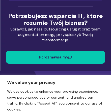
Potrzebujesz wsparcia IT, które
rozumie Twój biznes?
Sprawdź, jak nasz outsourcing usług it oraz team
augmentation mogą przyspieszyć Twoją
transformację.
Porozmawiajmy
We value your privacy
We use cookies to enhance your browsing experience,
serve personalised ads or content, and analyse our
traffic. By clicking "Accept All", you consent to our use of
Biuro
cookies.
Al. Jerozolimskie 94, Warszawa, 00-807