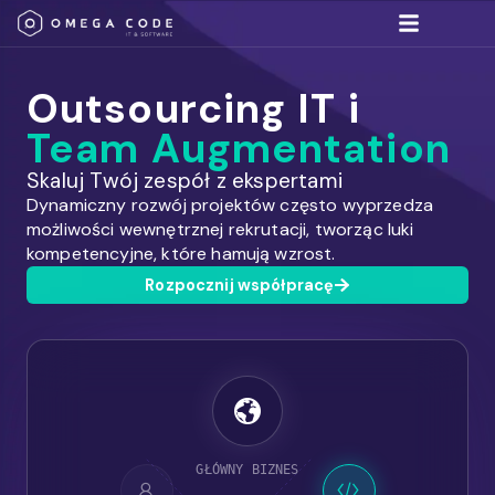
Umów się na spotkan
Rozwiązania IT
Outsourcing IT i
Team Augmentation
Skaluj Twój zespół z ekspertami
Dynamiczny rozwój projektów często wyprzedza
możliwości wewnętrznej rekrutacji, tworząc luki
kompetencyjne, które hamują wzrost.
Rozpocznij współpracę
GŁÓWNY BIZNES