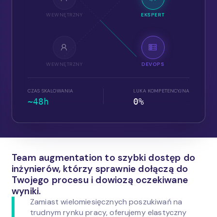
WEWNĘTRZNY
EKSPERT
WEWNĘTRZNY
DEVOPS
CZAS SKALOWANIA
LUKA KOMPETENCYJNA
~48h
0%
Team augmentation to szybki dostęp do
inżynierów, którzy sprawnie dołączą do
Twojego procesu i dowiozą oczekiwane
wyniki.
Zamiast wielomiesięcznych poszukiwań na
trudnym rynku pracy, oferujemy elastyczny