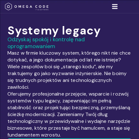
Umów się na spotkan
Rozwiązania IT
Systemy legacy
Odzyskaj spokój i kontrolę nad
oprogramowaniem
Masz w firmie kluczowy system, którego nikt nie chce
dotykać, a jego dokumentacja od lat nie istnieje?
Wiele zespołów boi się „starego kodu”, ale my
traktujemy go jako wyzwanie inżynierskie. Nie boimy
się trudnych projektów ani technologicznych
zawiłości.
Oferujemy profesjonalne przejęcie, wsparcie i rozwój
systemów typu legacy, zapewniając im pełną
stabilność oraz projektując bezpieczną, przemyślaną
ścieżkę modernizacji. Zamieniamy Twój dług
technologiczny w przewidywalne i wydajne narzędzie
biznesowe, które przestaje być hamulcem, a staje się
fundamentem wzrostu.