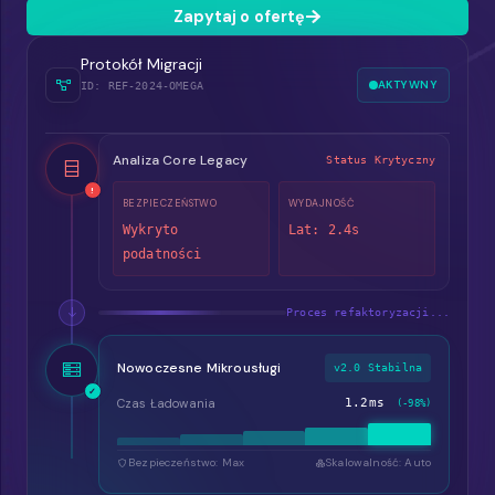
Zapytaj o ofertę
Protokół Migracji
AKTYWNY
ID: REF-2024-OMEGA
Analiza Core Legacy
Status Krytyczny
!
BEZPIECZEŃSTWO
WYDAJNOŚĆ
Wykryto
Lat: 2.4s
podatności
Proces refaktoryzacji...
Nowoczesne Mikrousługi
v2.0 Stabilna
✓
Czas Ładowania
1.2ms
(-98%)
Bezpieczeństwo: Max
Skalowalność: Auto