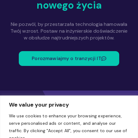
nowego życia
Nie pozwól, by przestarzała technologia hamowała
Twój wzrost. Postaw na inżynierskie doświadczenie
w obsłudze najtrudniejszych projektów.
Porozmawiajmy o tranzycji IT
We value your privacy
We use cookies to enhance your browsing experience,
serve personalised ads or content, and analyse our
traffic. By clicking "Accept All", you consent to our use of
Biuro
cookies.