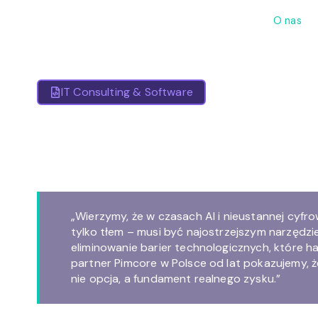
O nas
IT Consulting & Software
Twoja przyszł
napędzane te
„Wierzymy, że w czasach AI i nieustannej cyfr
tylko tłem – musi być najostrzejszym narzędzi
eliminowanie barier technologicznych, które h
partner Pimcore w Polsce od lat pokazujemy, 
nie opcja, a fundament realnego zysku.”