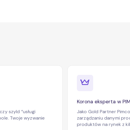
Korona eksperta w PI
zy szyld “usługi
Jako Gold Partner Pimc
pole. Twoje wyzwanie
zarządzaniu danymi pr
produktów na rynek z kil