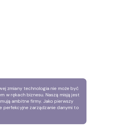
Usługi
Rozwiązania IT
Branże
Case Studies
ość i wzrost
chnologią
owej zmiany technologia nie może być
em w rękach biznesu. Naszą misją jest
amują ambitne firmy. Jako pierwszy
że perfekcyjne zarządzanie danymi to