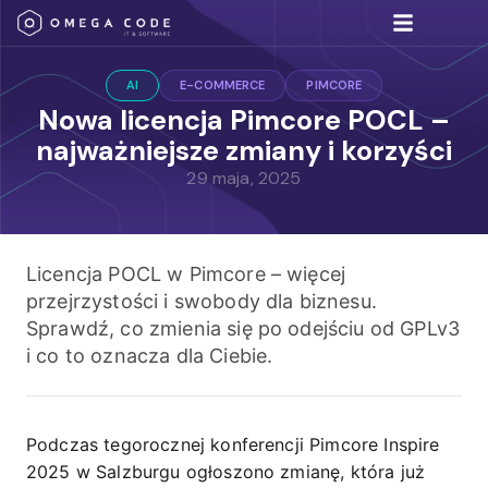
Umów się na spotkan
Rozwiązania IT
AI
E-COMMERCE
PIMCORE
Nowa licencja Pimcore POCL –
najważniejsze zmiany i korzyści
29 maja, 2025
Licencja POCL w Pimcore – więcej
przejrzystości i swobody dla biznesu.
Sprawdź, co zmienia się po odejściu od GPLv3
i co to oznacza dla Ciebie.
Podczas tegorocznej konferencji Pimcore Inspire
2025 w Salzburgu ogłoszono zmianę, która już