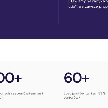
Stawiamy na radykalną
uda”, ale zawsze prop
00+
60+
ionych systemów (zamiast
Specjalistów (w tym 83%
c).
seniorów).