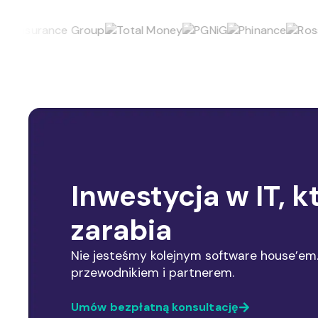
Inwestycja w IT, k
zarabia
Nie jesteśmy kolejnym software house’e
przewodnikiem i partnerem.
Umów bezpłatną konsultację