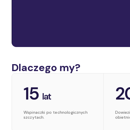
Dlaczego my?
15
2
lat
Wspinaczki po technologicznych
Dowiez
szczytach.
obietni