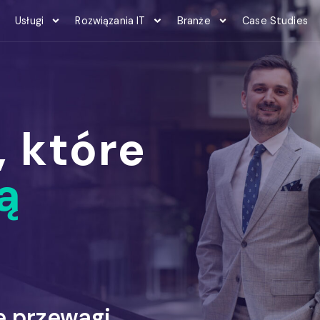
Usługi
Rozwiązania IT
Branże
Case Studies
, które
ą
e przewagi