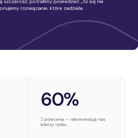
 szczerość: potrafimy powiedzieć „to się nie
onujemy rozwiązanie, które zadziała.
60%
Z polecenia – rekomendują nas
liderzy rynku.