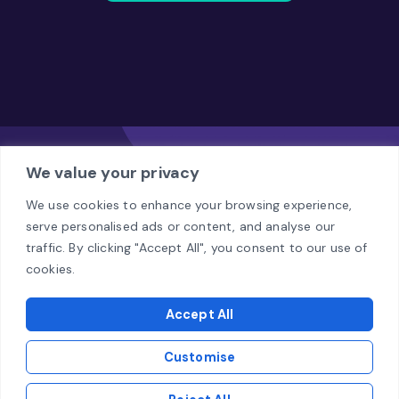
We value your privacy
We use cookies to enhance your browsing experience,
serve personalised ads or content, and analyse our
Biuro
traffic. By clicking "Accept All", you consent to our use of
Al. Jerozolimskie 94, Warszawa, 00-807
cookies.
E-mail
Accept All
biuro@omegacode.pl
Customise
©
2026
Omega Code Sp. z o.o.