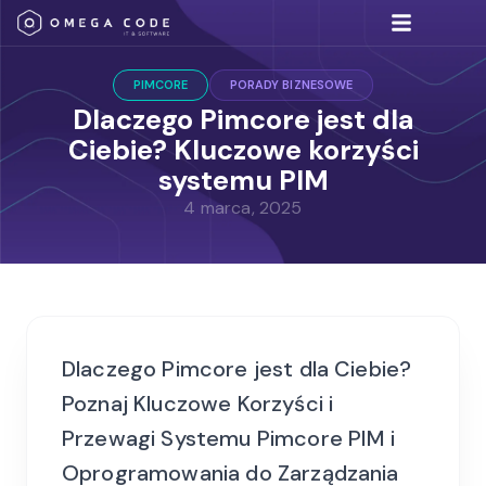
Umów się na spotkan
Rozwiązania IT
PIMCORE
PORADY BIZNESOWE
Dlaczego Pimcore jest dla
Ciebie? Kluczowe korzyści
systemu PIM
4 marca, 2025
Dlaczego Pimcore jest dla Ciebie?
Poznaj Kluczowe Korzyści i
Przewagi Systemu Pimcore PIM i
Oprogramowania do Zarządzania